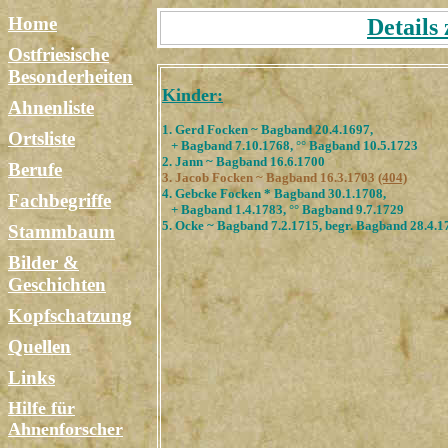
Home
Details
Ostfriesische
Besonderheiten
Kinder:
Ahnenliste
1. Gerd Focken ~ Bagband 20.4.1697,
Ortsliste
+ Bagband 7.10.1768, °° Bagband 10.5.1723
2. Jann ~ Bagband 16.6.1700
Berufe
3. Jacob Focken ~ Bagband 16.3.1703
(404)
4. Gebcke Focken * Bagband 30.1.1708,
Fachbegriffe
+ Bagband 1.4.1783, °° Bagband 9.7.1729
5. Ocke ~ Bagband 7.2.1715, begr. Bagband 28.4.1
Stammbaum
Bilder &
Geschichten
Kopfschatzung
Quellen
Links
Hilfe für
Ahnenforscher