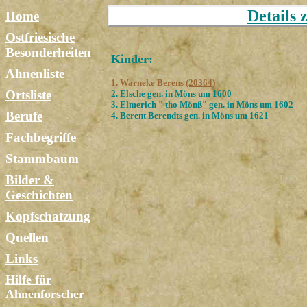
Details 
Home
Ostfriesische
Besonderheiten
Kinder:
Ahnenliste
1. Warneke Berens
(20364)
Ortsliste
2. Elsche gen. in Möns um 1600
3. Elmerich " tho Mönß" gen. in Möns um 1602
Berufe
4. Berent Berendts gen. in Möns um 1621
Fachbegriffe
Stammbaum
Bilder &
Geschichten
Kopfschatzung
Quellen
Links
Hilfe für
Ahnenforscher