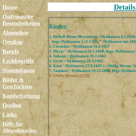
Detail
Home
Ostfriesische
Besonderheiten
Kinder:
Ahnenliste
1. Rickell Ments Meyenborg ~ Dykhausen 9.1.1648
Ortsliste
begr. Dykhausen 3.11.1702, °° Dykhausen um 168
2. Corneljes ~ Dykhausen 16.8.1657
Berufe
3. Marje ~ Dykhausen 26.1.1660, begr. Dykhausen 
4. Johann ~ Dykhausen 20.3.1662
Fachbegriffe
5. Grete ~ Dykhausen 20.3.1662
6. Kind ~ Dykhausen 27.8.1665 (= Sibilla Meents ?)
Stammbaum
7. Jannken ~ Dykhausen 19.12.1668, begr. Dykhaus
8. Sibilla Meents
(1579)
Bilder &
Geschichten
Kopfschatzung
Quellen
Links
Hilfe für
Ahnenforscher