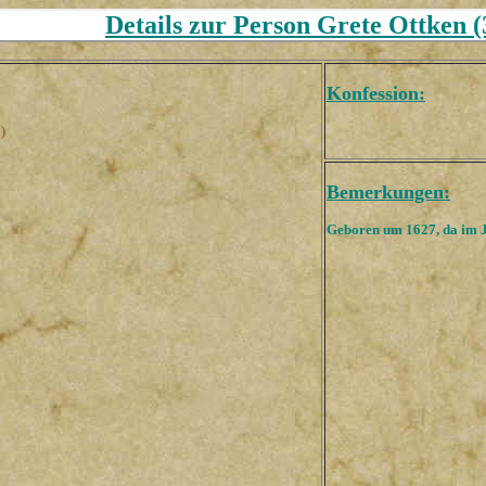
Details zur Person Grete Ottken (
Konfession:
)
Bemerkungen:
Geboren um 1627, da im J