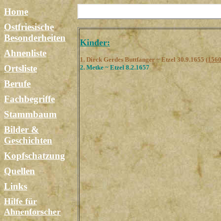
Home
Ostfriesische
Besonderheiten
Kinder:
Ahnenliste
1. Dirck Gerdes Buttfanger ~ Etzel 30.9.1655
(1560
Ortsliste
2. Metke ~ Etzel 8.2.1657
Berufe
Fachbegriffe
Stammbaum
Bilder &
Geschichten
Kopfschatzung
Quellen
Links
Hilfe für
Ahnenforscher