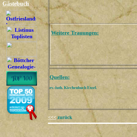
Gästebuch
Weitere Trauungen:
Quellen:
ev.-luth. Kirchenbuch Etzel.
<<<
zurück