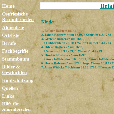
Detai
Home
Ostfriesische
Besonderheiten
Kinder:
Ahnenliste
1. Balster Balsters
(814)
Ortsliste
2. Johan Baltzers * um 1689, + Schirum 6.5.1758
3. Gretcke Balzers * um 1689,
Berufe
+ Lübbertsfehn 28.10.1757, °° Timmel 5.4.1713
4. Hilcke Baltzers * um 1693,
Fachbegriffe
+ Schirum 18.9.1729, °° Weene 23.4.1719
5. Hindrich Balsters * um 1697,
Stammbaum
+ Aurich-Oldendorf 16.6.1763, °° Aurich-Oldendo
6. Harm Balsters * um 1700, begr. Weene 15.8.172
Bilder &
7. Anna Wübcke * Schirum 31.10.1704, °° Weene 1
Geschichten
Kopfschatzung
Quellen
Links
Hilfe für
Ahnenforscher