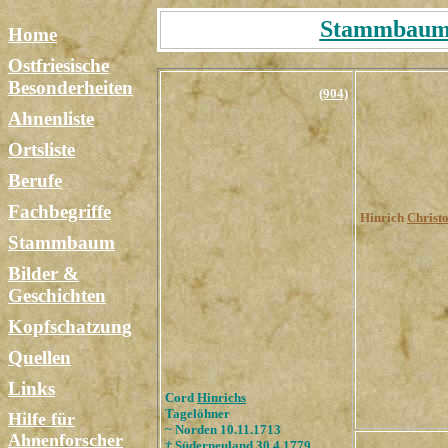
Stammbaum T
Home
Ostfriesische
Besonderheiten
(904)
Ahnenliste
Ortsliste
Berufe
Fachbegriffe
Hinrich
Christo
Stammbaum
Bilder &
Geschichten
Kopfschatzung
Quellen
Links
Cord
Hinrichs
Tagelöhner
Hilfe für
~ Norden 10.11.1713
Ahnenforscher
†
Süderneuland 30.4.1779