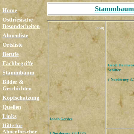
Stammbaum T
Home
Ostfriesische
Besonderheiten
(850)
Ahnenliste
Ortsliste
Berufe
Fachbegriffe
Gerdt
Harmens
Schiffer
Stammbaum
†
Norderney 3.
Bilder &
Geschichten
Kopfschatzung
Quellen
Links
Jacob
Gerdes
Hilfe für
Ahnenforscher
†
Norderney 2.6.1725