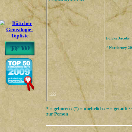
Folcke
Jacobs
†
Norderney 20
<<<
* = geboren / (*) = unehelich / ~ = getauft /
zur Person