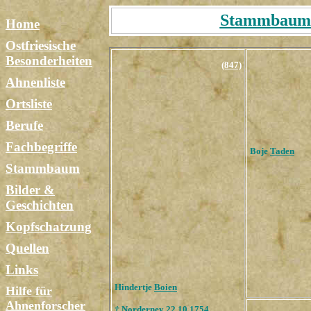
Stammbaum T
Home
Ostfriesische
Besonderheiten
(847)
Ahnenliste
Ortsliste
Berufe
Fachbegriffe
Boje
Taden
Stammbaum
Bilder &
Geschichten
Kopfschatzung
Quellen
Links
Hindertje
Boien
Hilfe für
Ahnenforscher
†
Norderney 22.10.1754