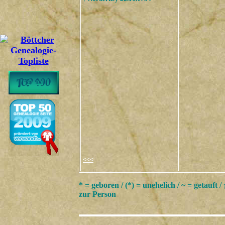
<<<
* = geboren / (*) = unehelich / ~ = getauft /
zur Person