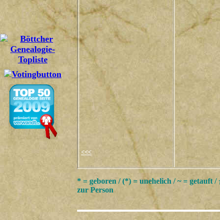
<<<
* = geboren / (*) = unehelich / ~ = getauft /
zur Person