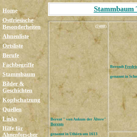
Stammbaum Ta
Home
Ostfriesische
Besonderheiten
(7408)
Ahnenliste
Ortsliste
Berufe
Fachbegriffe
Berendt
Fredri
Stammbaum
genannt in Sch
Bilder &
Geschichten
Kopfschatzung
Quellen
Links
Berent " von Ankum der Ältere"
Berents
Hilfe für
Ahnenforscher
genannt in Uthörn um 1613