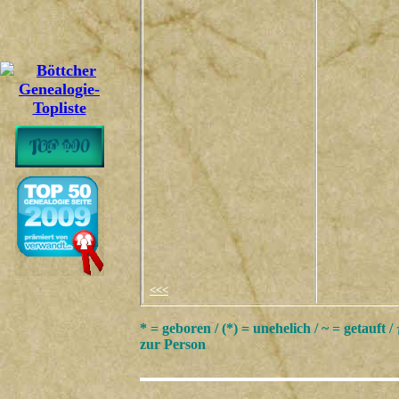
<<<
* = geboren / (*) = unehelich / ~ = getauft /
zur Person