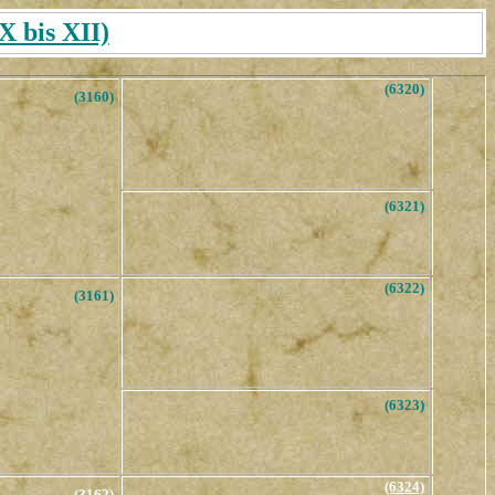
 bis XII)
(6320)
(3160)
(6321)
(6322)
(3161)
(6323)
(6324)
(3162)