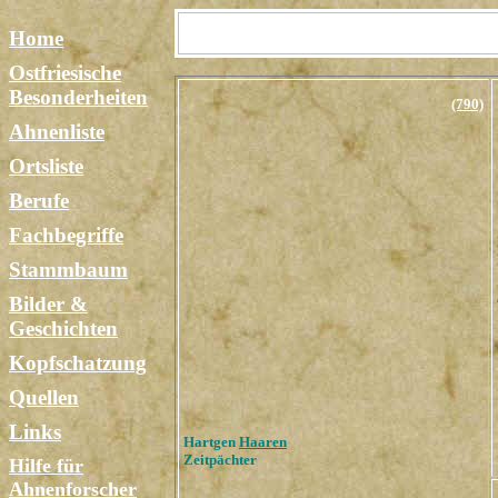
Home
Ostfriesische
Besonderheiten
(790)
Ahnenliste
Ortsliste
Berufe
Fachbegriffe
Stammbaum
Bilder &
Geschichten
Kopfschatzung
Quellen
Links
Hartgen
Haaren
Zeitpächter
Hilfe für
Ahnenforscher