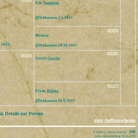
Ede
Namkens
[
]
Dykhausen 2.1.1643
(6325)
Rickem
.1653
[
]
Dykhausen 29.10.1661
(6326)
(3163)
Gerrit
Gerrits
(6327)
Freda
Balma
[
]
Dykhausen 30.9.1635
k Details zur Person
zum Aufbauschema
MR
©
2008 by Marcus Reichel
Letzte Aktualisierung 30.04.2010