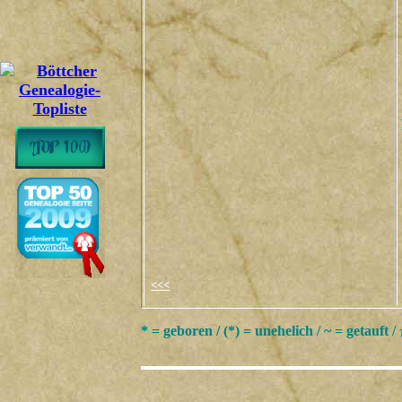
<<<
* = geboren / (*) = unehelich / ~ = getauft /