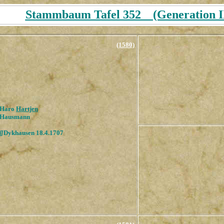
Stammbaum Tafel 352 (Generation IX
(1580)
Haro
Hartjen
Hausmann
[
]
Dykhausen 18.4.1707