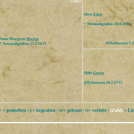
(1581)
Here
Eden
~ Neustadtgödens 28.6.1618
Anne Margrete
Heeren
ОО
Dykhausen 1.2
* Neustadtgödens 25.1.1657
Hiße
Geerts
[
]
Dykhausen 26.2.1715
= gestorben /
= begraben /
= getraut /
= verlobt /
(Zahl)
= Lin
†
[
]
ОО
О