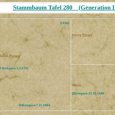
Stammbaum Tafel 280 (Generation IX
(1436)
Georg
Porner
Jacob
Porner
†
Kriegern 1.3.1741
Maria
[
]
Kriegern 21.10.1686
ОО
Kriegern 7.11.1694