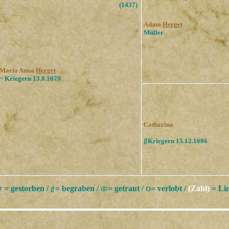
(1437)
Adam
Herget
Müller
Maria Anna
Herget
~
Kriegern 13.8.1679
Catharina
[
]
Kriegern 15.12.1686
= gestorben /
= begraben /
= getraut /
= verlobt /
(Zahl)
= Lin
†
[
]
ОО
О