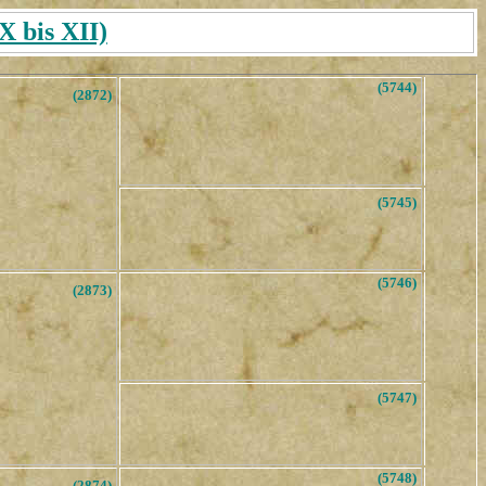
 bis XII)
(5744)
(2872)
(5745)
(5746)
(2873)
(5747)
(5748)
(2874)