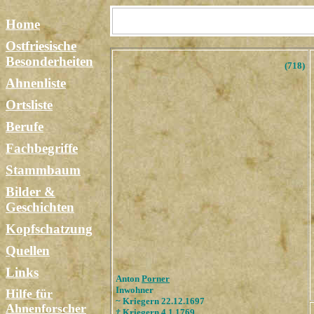
Home
Ostfriesische
Besonderheiten
(718)
Ahnenliste
Ortsliste
Berufe
Fachbegriffe
Stammbaum
Bilder &
Geschichten
Kopfschatzung
Quellen
Links
Anton
Porner
Inwohner
Hilfe für
~
Kriegern 22.12.1697
Ahnenforscher
†
Kriegern 4.1.1769