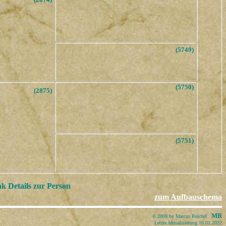
(5749)
(5750)
(2875)
(5751)
k Details zur Person
zum Aufbauschema
MR
©
2008 by Marcus Reichel
Letzte Aktualisierung 16.01.2022