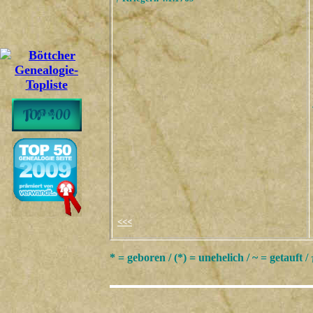
<<<
* = geboren / (*) = unehelich / ~ = getauft /