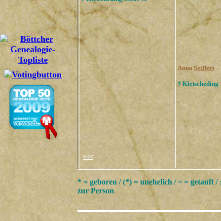
Anna
Seiffert
†
Kletscheding 
<<<
* = geboren / (*) = unehelich / ~ = getauft /
zur Person