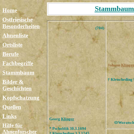
Stammbaum T
Home
Ostfriesische
Besonderheiten
(704)
Ahnenliste
Ortsliste
Berufe
Fachbegriffe
Johann
Klinge
Stammbaum
†
Kletscheding 
Bilder &
Geschichten
Kopfschatzung
Quellen
Links
Georg
Klinger
ОО
Woratsch
Hilfe für
* Pschoblik 30.3.1694
Ahnenforscher
†
Kletscheding 3.3.1745