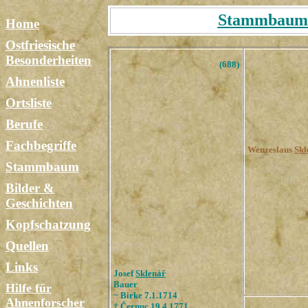
Stammbaum T
Home
Ostfriesische
Besonderheiten
(688)
Ahnenliste
Ortsliste
Berufe
Fachbegriffe
Wenzeslaus
Sk
l
Stammbaum
Bilder &
Geschichten
Kopfschatzung
Quellen
Links
Josef
Sklenář
Bauer
Hilfe für
~
Birke
7.1.1714
Ahnenforscher
†
Č
ernuc
19.4.1771