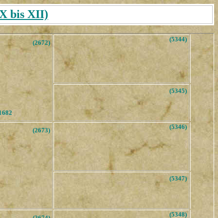
 bis XII)
(5344)
(2672)
(5345)
1682
(5346)
(2673)
(5347)
(5348)
(2674)