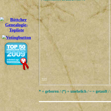
<<<
* = geboren / (*) = unehelich / ~ = getauft /