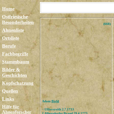
Home
Ostfriesische
Besonderheiten
(668)
Ahnenliste
Ortsliste
Berufe
Fachbegriffe
Stammbaum
Bilder &
Geschichten
Kopfschatzung
Quellen
Links
Adam
Biehl
Hilfe für
~ Ulliersreith 2.7.1733
Ahnenforscher
†
Albersdorfer Brand 29.4.1773