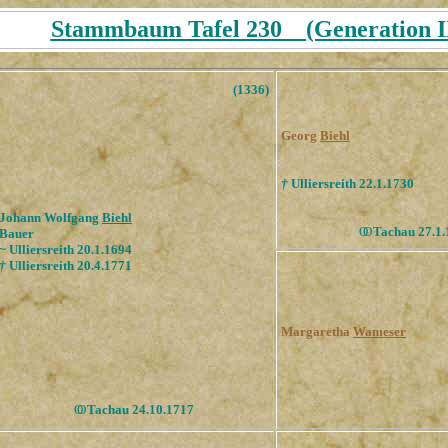
Stammbaum Tafel 230 (Generation IX
(1336)
Georg
Biehl
†
Ulliersreith 22.1.1730
Johann Wolfgang
Biehl
ОО
Tachau 27.1.
Bauer
~ Ulliersreith 20.1.1694
†
Ulliersreith 20.4.1771
Margaretha
Wameser
ОО
Tachau 24.10.1717