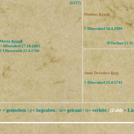
(1337)
Mathias
Krauß
†
Albersdorf 18.4.1699
Maria
Krauß
ОО
Tachau 12.11
~ Albersdorf 27.10.1695
†
Ulliersreith 22.4.1760
Anna Dorothea
Beer
†
Albersdorf 25.4.1741
= gestorben /
= begraben /
= getraut /
= verlobt /
(Zahl)
= Lin
†
[
]
ОО
О