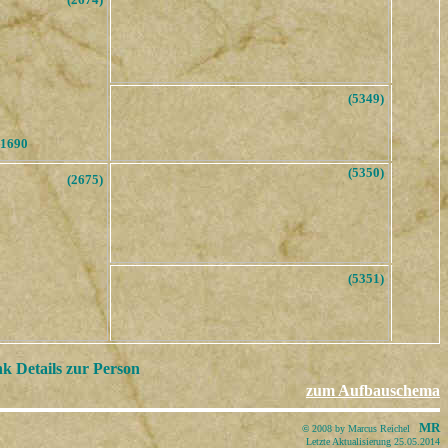
(5349)
.1690
(5350)
(2675)
(5351)
k Details zur Person
zum Aufbauschema
MR
©
2008 by Marcus Reichel
Letzte Aktualisierung 25.05.2014