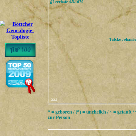
[
]
Leerhafe 4.5.1679
Talcke
Johanß
<<<
* = geboren / (*) = unehelich / ~ = getauft /
zur Person