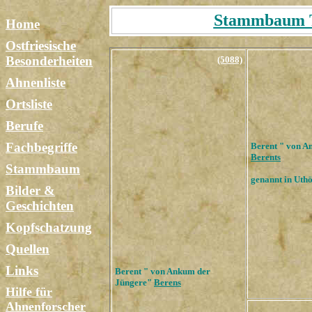
Stammbaum Ta
Home
Ostfriesische
Besonderheiten
(5088)
Ahnenliste
Ortsliste
Berufe
Fachbegriffe
Berent " von A
Berents
Stammbaum
genannt in Uth
Bilder &
Geschichten
Kopfschatzung
Quellen
Links
Berent " von Ankum der
Jüngere"
Berens
Hilfe für
Ahnenforscher