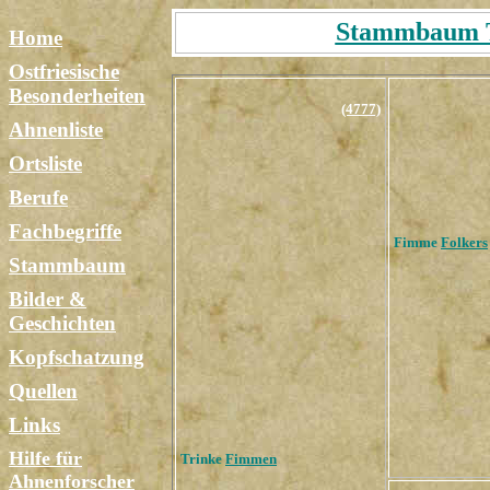
Stammbaum Ta
Home
Ostfriesische
Besonderheiten
(4777)
Ahnenliste
Ortsliste
Berufe
Fachbegriffe
Fimme
Folkers
Stammbaum
Bilder &
Geschichten
Kopfschatzung
Quellen
Links
Hilfe für
Trinke
Fimmen
Ahnenforscher