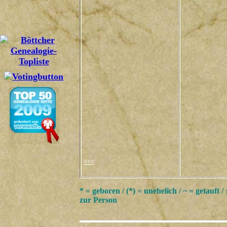
<<<
* = geboren / (*) = unehelich / ~ = getauft /
zur Person