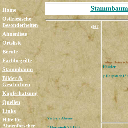
Stammbaum T
Home
Ostfriesische
Besonderheiten
(561)
Ahnenliste
Ortsliste
Berufe
Fachbegriffe
Julius Heinric
Häusler
Stammbaum
†
Harpstedt 15.
Bilder &
Geschichten
Kopfschatzung
Quellen
Links
Victoria
Ahrens
Hilfe für
Ahnenforscher
†
Harpstedt 5.4.1768