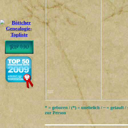
<<<
* = geboren / (*) = unehelich / ~ = getauft /
zur Person