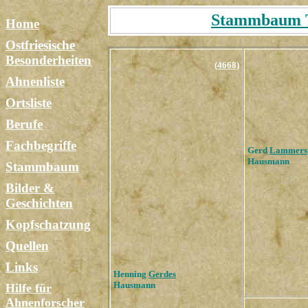
Stammbaum Ta
Home
Ostfriesische
Besonderheiten
(4668)
Ahnenliste
Ortsliste
Berufe
Fachbegriffe
Gerd
Lammers
Hausmann
Stammbaum
Bilder &
Geschichten
Kopfschatzung
Quellen
Links
Henning
Gerdes
Hausmann
Hilfe für
Ahnenforscher