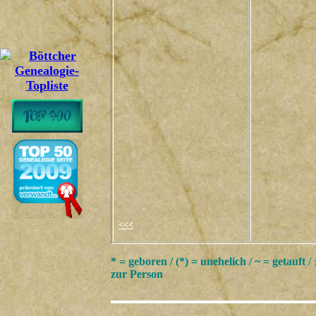
<<<
* = geboren / (*) = unehelich / ~ = getauft /
zur Person